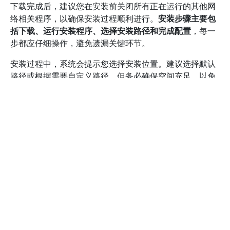
下载完成后，建议您在安装前关闭所有正在运行的其他网
络相关程序，以确保安装过程顺利进行。
安装步骤主要包
括下载、运行安装程序、选择安装路径和完成配置
，每一
步都应仔细操作，避免遗漏关键环节。
安装过程中，系统会提示您选择安装位置。建议选择默认
路径或根据需要自定义路径，但务必确保空间充足，以免
影响软件的正常运行。安装完成后，启动大象NPV加速
器，系统会引导您进行初始设置。此时，建议您登录账号
（如果有注册）或使用临时账号进行配置，以便享受完整
功能。登录后，软件会自动检测网络环境，您只需根据提
示选择相应的加速节点和模式，便能开启加速服务。
确保
网络连接稳定，是实现最佳加速效果的关键
，因此在操作
过程中保持网络畅通尤为重要。
在使用过程中，可以通过软件界面调整加速参数，例如选
择不同的加速节点、开启或关闭特定的加速模式，甚至可
以设置自动切换策略，以应对不同网络环境。若遇到连接
不稳定或速度下降的问题，建议重新选择节点或重启软