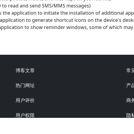
lity to read and send SMS/MMS messages)
 the application to initiate the installation of additional app
application to generate shortcut icons on the device's desk
application to show reminder windows, some of which may 
博客文章
常
热门网址
产
用户评价
商
用户权限
隐
版本: 6.0.0