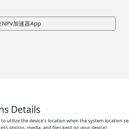
NPV加速器App
ns Details
to utilize the device's location when the system location se
cess photos, media, and files kept on your device)