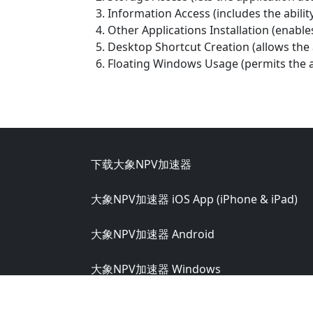
Information Access (includes the abi
Other Applications Installation (enables
Desktop Shortcut Creation (allows the 
Floating Windows Usage (permits the 
Footer
下载大象NPV加速器
大象NPV加速器 iOS App (iPhone & iPad)
大象NPV加速器 Android
大象NPV加速器 Windows
大象NPV加速器 macOS