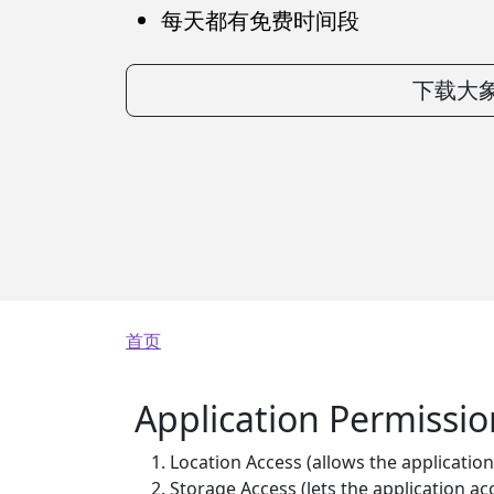
每天都有免费时间段
下载大象
面包屑
首页
Application Permissio
Location Access (allows the application 
Storage Access (lets the application ac