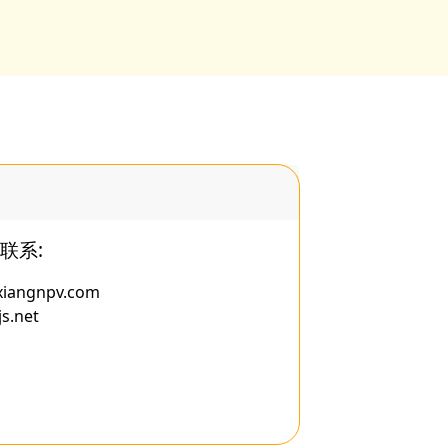
联系:
xiangnpv.com
s.net